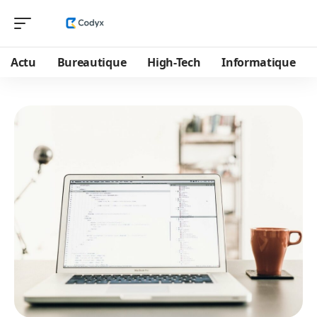
Actu
Bureautique
High-Tech
Informatique