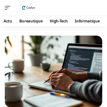
Actu
Bureautique
High-Tech
Informatique