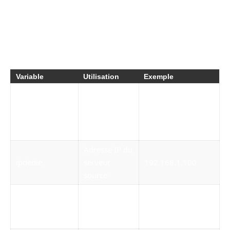
erreurs fréquentes dans rsync.
Voici un tableau récapitulatif des variables clés
et leur fonction dans le script :
Variable
Utilisation
Exemple
Nom du
serveur ou
serv
NOMDEMONDEDIE
identifiant de
tâche
Adresse IP du
ipdedie
serveur
192.168.1.100
source
Utilisateur
userssh
SSH pour
backups
connexion