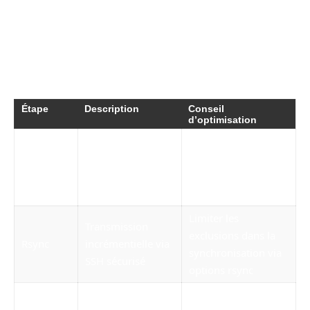
pratiques telles que ne pas ajouter de slash
final dans les chemins, ou modulariser les
dossiers cibles pour éviter des sauvegardes
inutiles, améliore la robustesse générale.
Étape
Description
Conseil
d’optimisation
Suppression de
Paramétrer un délai
fichiers dépassant
Nettoyage
adapté aux
le délai fixé (ex:
politiques internes
365 jours)
Limiter les
Transmission
exclusions dans la
Rsync
incrémentielle via
synchronisation via
SSH sécurisé
options rsync
Annoncer seuils
Utilisation de df et