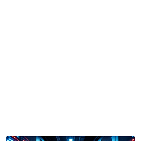
Programmation d’une tâche Cron via crontab -e pour
exécuter le script chaque jour à 3h du matin.
Envoi automatique du rapport par email pour vérification
rapide sans accéder au serveur.
Cette méthode se révèle précieuse pour les
utilisateurs de ServeurProtect, qui doivent
conjuguer « partage des ressources » et «
sécurisation des données ». Intégrer
automatiquement ces sauvegardes dans un
Dashboard accessible permet de bénéficier de
la puissance combinée de CronGuard et
EffiBackup, assurant transparence et traçabilité
des opérations.