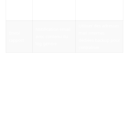
Analyse
d’alerte pour
du pourcentage
disque
anticiper une
d’espace libre
saturation
Utiliser des adresses
Notification email
Envoi
mail internes
avec contenu du
rapport
dédiées backup pour
log généré
centraliser
La configuration fine de ce script permet
justement de répondre aux exigences des
solutions telles que SecureSave ou CronGuard,
assurant aux administrateurs un contrôle total
sur leur PlanificateurBackup, doublé d’une
grande simplicité d’usage.
Établir une connexion SSH sans mot