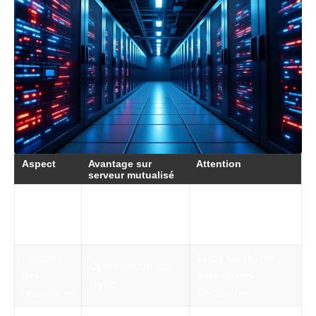
Aspect
Avantage sur
Attention
serveur mutualisé
Accès
Facilité d’usage
Pas de modification
utilisateur
avec crontab
des fichiers
limité
utilisateur
système
Gestion
Éviter surcharge
Optimisation via
des
avec tâches
rsync
ressources
fréquentes