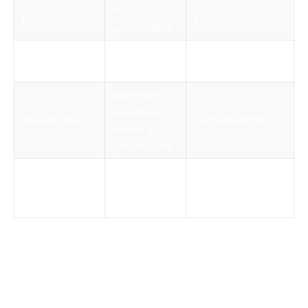
Port SSH
portssh
2222
personnalisé
Chemin local
cheminbackup
/home/BACKUPS
des backups
Répertoire
sur serveur
dossiercible
/var/www/html
source à
synchroniser
Adresse email
maildestinataire
de réception
admin@mondns.fr
du rapport
Lors de l’exécution, chaque phase imprime des
logs datés pour assurer un suivi complet. En
cas d’erreur, la lecture de ces logs dans l’email
de retour permet d’intervenir rapidement.