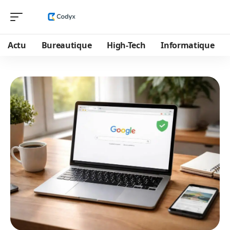
Actu
Bureautique
High-Tech
Informatique