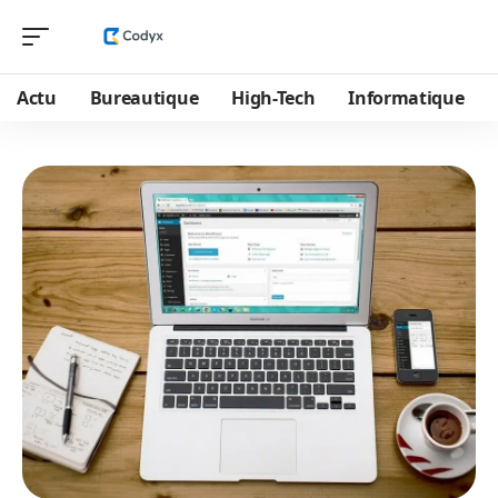
Actu
Bureautique
High-Tech
Informatique