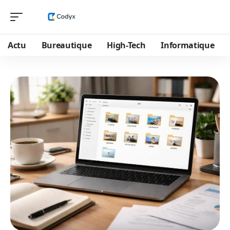
Actu
Bureautique
High-Tech
Informatique