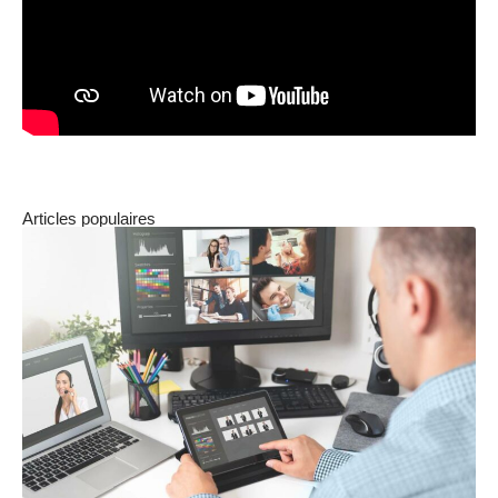
Articles populaires