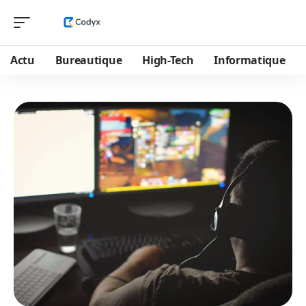
Actu
Bureautique
High-Tech
Informatique