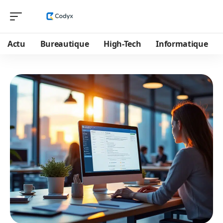
Actu
Bureautique
High-Tech
Informatique