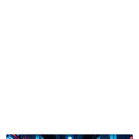
Programmation d’une tâche Cron via crontab -e pour
exécuter le script chaque jour à 3h du matin.
Envoi automatique du rapport par email pour vérification
rapide sans accéder au serveur.
Cette méthode se révèle précieuse pour les
utilisateurs de ServeurProtect, qui doivent
conjuguer « partage des ressources » et «
sécurisation des données ». Intégrer
automatiquement ces sauvegardes dans un
Dashboard accessible permet de bénéficier de
la puissance combinée de CronGuard et
EffiBackup, assurant transparence et traçabilité
des opérations.