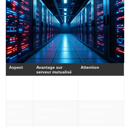
Aspect
Avantage sur
Attention
serveur mutualisé
Accès
Facilité d’usage
Pas de modification
utilisateur
avec crontab
des fichiers
limité
utilisateur
système
Gestion
Éviter surcharge
Optimisation via
des
avec tâches
rsync
ressources
fréquentes