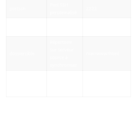
Port SSH
portssh
2222
personnalisé
Chemin local
cheminbackup
/home/BACKUPS
des backups
Répertoire
sur serveur
dossiercible
/var/www/html
source à
synchroniser
Adresse email
maildestinataire
de réception
admin@mondns.fr
du rapport
Lors de l’exécution, chaque phase imprime des
logs datés pour assurer un suivi complet. En
cas d’erreur, la lecture de ces logs dans l’email
de retour permet d’intervenir rapidement.