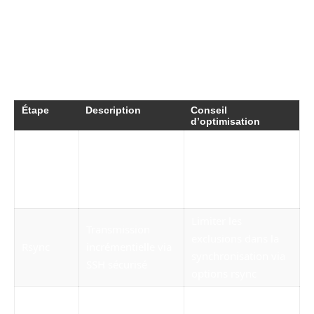
pratiques telles que ne pas ajouter de slash
final dans les chemins, ou modulariser les
dossiers cibles pour éviter des sauvegardes
inutiles, améliore la robustesse générale.
Étape
Description
Conseil
d’optimisation
Suppression de
Paramétrer un délai
fichiers dépassant
Nettoyage
adapté aux
le délai fixé (ex:
politiques internes
365 jours)
Limiter les
Transmission
exclusions dans la
Rsync
incrémentielle via
synchronisation via
SSH sécurisé
options rsync
Annoncer seuils
Utilisation de df et