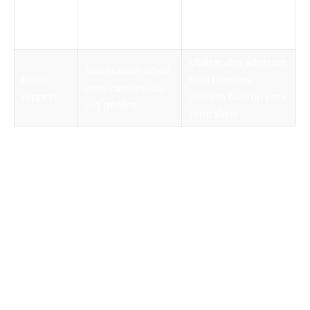
Analyse
d’alerte pour
du pourcentage
disque
anticiper une
d’espace libre
saturation
Utiliser des adresses
Notification email
Envoi
mail internes
avec contenu du
rapport
dédiées backup pour
log généré
centraliser
La configuration fine de ce script permet
justement de répondre aux exigences des
solutions telles que SecureSave ou CronGuard,
assurant aux administrateurs un contrôle total
sur leur PlanificateurBackup, doublé d’une
grande simplicité d’usage.
Établir une connexion SSH sans mot