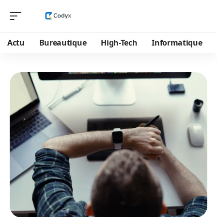
Actu
Bureautique
High-Tech
Informatique