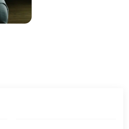
 une console de jeu particulière ont un rôle crucial à
crit sur les meilleurs jeux PS3, nous allons essayer de
 à la suprématie de la PS3 sur les autres consoles.
Batman : Arkham City
The Elder Scrolls V : Skyrim