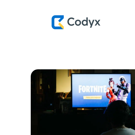
Actu
Bureautique
High-Tech