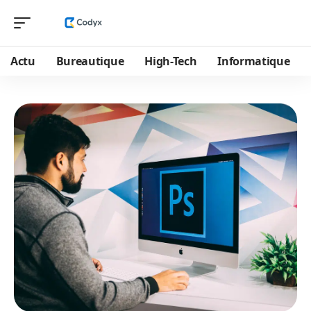
Actu
Bureautique
High-Tech
Informatique