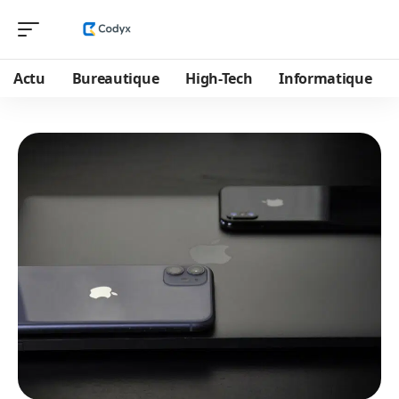
Actu
Bureautique
High-Tech
Informatique