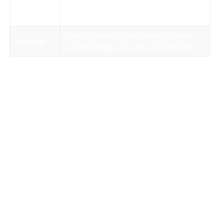
Connexion
électrique du véhicule, puis tester le
signal et la qualité d’image.
Fixer la caméra à l’arrière du véhicule,
Montage
ajuster l’angle pour une vue optimale.
Si vous optez pour une installation sans fil, le
processus sera simplifié, mais la position de
l’émetteur et du récepteur sera primordiale
pour assurer une bonne transmission de
l’image. N’hésitez pas à solliciter les conseils
d’un professionnel si vous êtes confronté à des
obstacles insurmontables.
Intégration de systèmes avancés avec le
Tesla Model Y