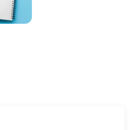
uer en détail ce qu’est
192.168.1.1
, l’adresse IP
d’administration de votre routeur. Nous
nition des adresses IP privées, la fonction du
et enfin, comment accéder à ce panneau
mes éventuels.