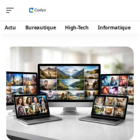
Actu
Bureautique
High-Tech
Informatique