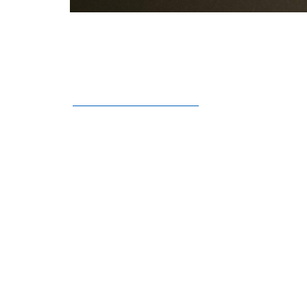
Les bonus des casinos en lig
Les casinos en ligne sur mobile offrent aux j
plus d’infos sur les bonus
, lire cette source c
en jouant sur leur appareil mobile :
Bonus de bienvenue
Les casinos en ligne sur mobile offrent aux n
offert aux joueurs lorsqu’ils créent
un nouveau
bienvenue peuvent inclure des bonus en argent
de bienvenue peuvent être très intéressants pou
l’argent gratuit et de gagner de l’argent réel.