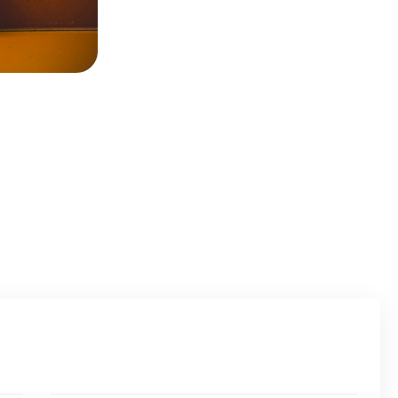
res ces dernières années et leur popularité ne fait que
s sur des appareils mobiles, ce qui permet aux joueurs
soient
. Les casinos sur mobile offrent aux joueurs une
 être très intéressants pour les joueurs.
Convivialité