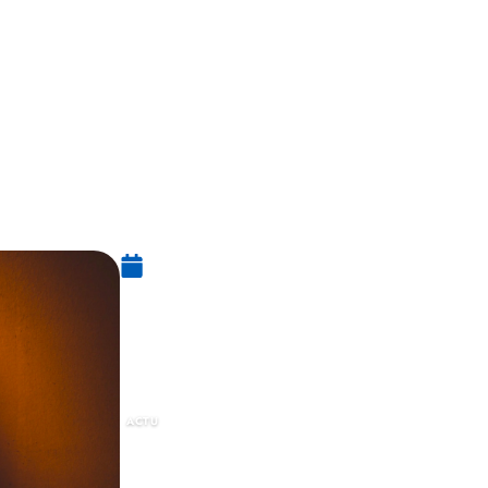
Informatique
Marketing
Sécurité
SE
24 mars 2023
Les casinos en lig
profitez des bonus
ACTU