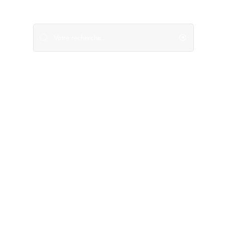
O
Web
ne sur mobile :
 et des avantages