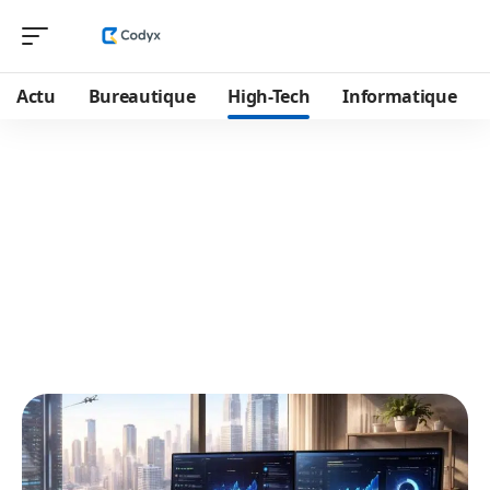
Actu
Bureautique
High-Tech
Informatique
High-Tech