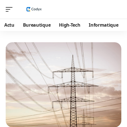
Actu
Bureautique
High-Tech
Informatique