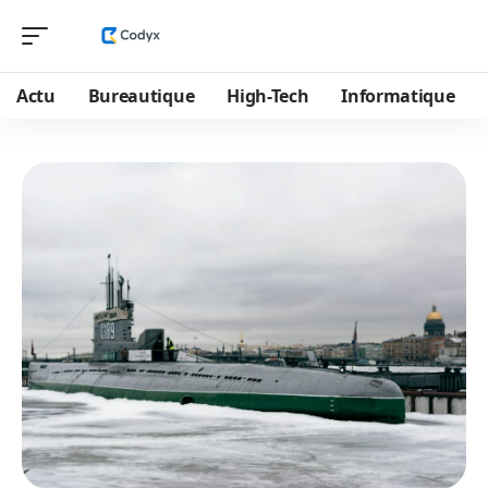
Actu
Bureautique
High-Tech
Informatique