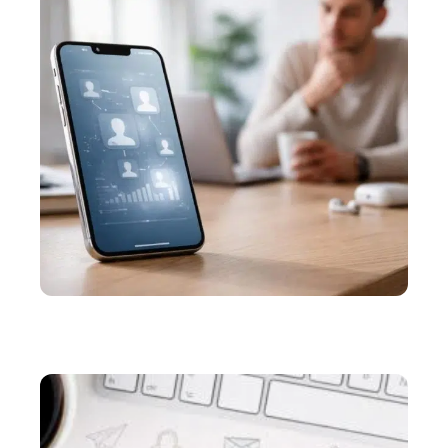
HIGH-TECH
Recuperer un numero supprimé d’un iPhone : ce
que vous devez savoir