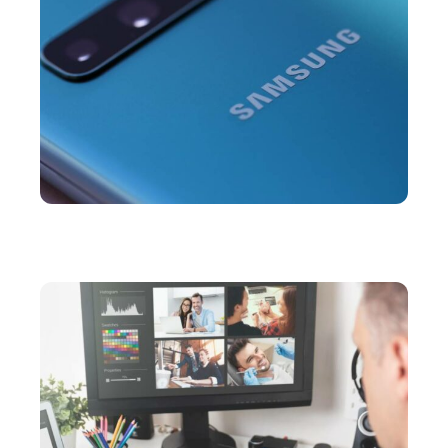
HIGH-TECH
Samsung Galaxy : nos tests de différentes coques
de protection