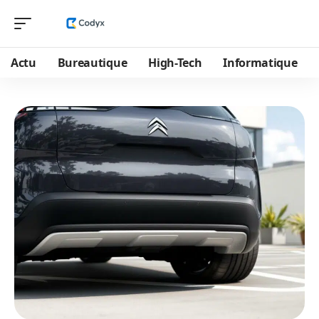
Actu
Bureautique
High-Tech
Informatique