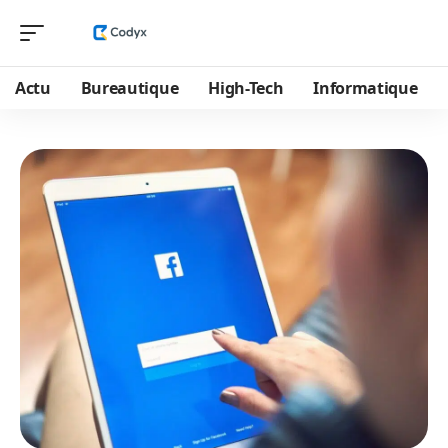
Actu
Bureautique
High-Tech
Informatique